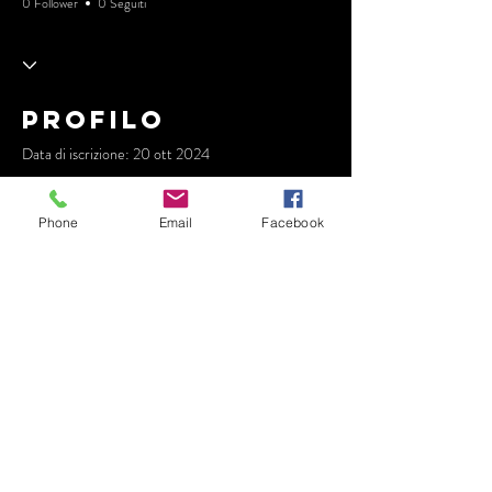
0 Follower
0 Seguiti
Profilo
Data di iscrizione: 20 ott 2024
Phone
Email
Facebook
Non c'è ancora niente da
mostrare qui
Quando questo membro aggiungerà
informazioni su di sé, le vedrai qui.
© 2025 by Miss Music APS - P.I.
96635610585- Farmed by AS Creative -